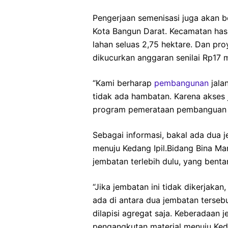
Pengerjaan semenisasi juga akan
Kota Bangun Darat. Kecamatan hasil
lahan seluas 2,75 hektare. Dan pr
dikucurkan anggaran senilai Rp17 mi
“Kami berharap
pembangunan
jala
tidak ada hambatan. Karena akses 
program pemerataan pembanguan o
Sebagai informasi, bakal ada dua
menuju Kedang Ipil.Bidang Bina Ma
jembatan terlebih dulu, yang bent
“Jika jembatan ini tidak dikerjak
ada di antara dua jembatan tersebut
dilapisi agregat saja. Keberadaan 
pengangkutan material menuju Keda