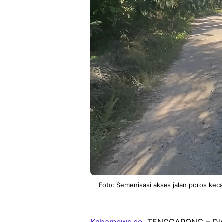
Foto: Semenisasi akses jalan poros kec
Kabarnews.co
, TENGGARONG – Din