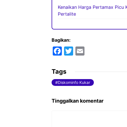
Kenaikan Harga Pertamax Picu K
Pertalite
Bagikan:
F
T
E
a
w
m
c
itt
ai
Tags
e
er
l
Diskominfo Kukar
b
o
Tinggalkan komentar
o
k
Komentar