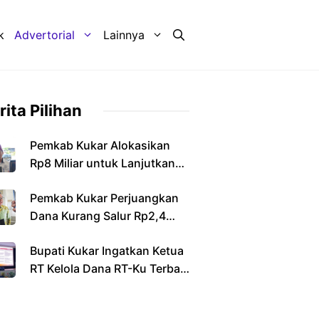
k
Advertorial
Lainnya
rita Pilihan
Pemkab Kukar Alokasikan
Rp8 Miliar untuk Lanjutkan
Pembangunan Jembatan
Pemkab Kukar Perjuangkan
Sebulu
Dana Kurang Salur Rp2,4
Triliun dari Pemerintah Pusat
Bupati Kukar Ingatkan Ketua
RT Kelola Dana RT-Ku Terbaik
Secara Transparan dan
Bertanggung Jawab