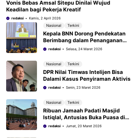
Vonis Bebas Amsal Sitepu Dinilai Wujud
Keadilan bagi Pekerja Kreatif
redaksi
Kamis, 2 April 2026
Nasional
Terkini
Kepala BNN Dorong Pendekatan
Berimbang dalam Penanganan
Narkotika
redaksi
Selasa, 24 Maret 2026
Nasional
Terkini
DPR Nilai Timwas Intelijen Bisa
Dalami Kasus Penyiraman Aktivis
redaksi
Senin, 23 Maret 2026
Nasional
Terkini
Ribuan Jamaah Padati Masjid
Istiqlal, Antusias Buka Puasa di
Penghujung Ramadhan
redaksi
Jumat, 20 Maret 2026