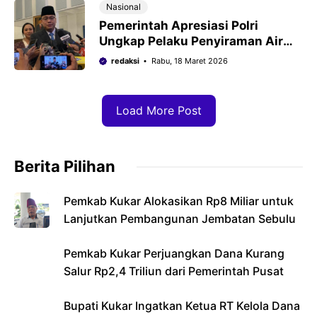
Nasional
Pemerintah Apresiasi Polri
Ungkap Pelaku Penyiraman Air
Keras ke Andrie Yunus
redaksi
Rabu, 18 Maret 2026
Load More Post
Berita Pilihan
Pemkab Kukar Alokasikan Rp8 Miliar untuk
Lanjutkan Pembangunan Jembatan Sebulu
Pemkab Kukar Perjuangkan Dana Kurang
Salur Rp2,4 Triliun dari Pemerintah Pusat
Bupati Kukar Ingatkan Ketua RT Kelola Dana