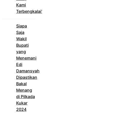
Kami
Terbengkalai’
Siapa
Saja
Wakil
Bupati
yang
Menemani
Edi
Damansyah
Dipastikan
Bakal
Menang
di Pilkada
Kukar
2024