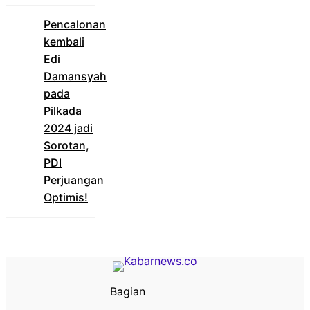
Pencalonan
kembali
Edi
Damansyah
pada
Pilkada
2024 jadi
Sorotan,
PDI
Perjuangan
Optimis!
Bagian