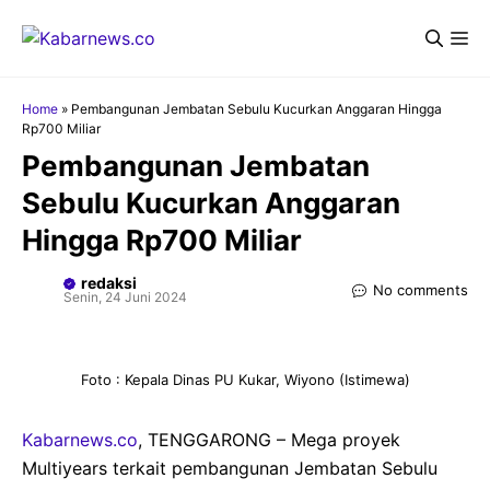
Langsung
Me
ke
isi
Home
»
Pembangunan Jembatan Sebulu Kucurkan Anggaran Hingga
Rp700 Miliar
Pembangunan Jembatan
Sebulu Kucurkan Anggaran
Hingga Rp700 Miliar
redaksi
No comments
Senin, 24 Juni 2024
Foto : Kepala Dinas PU Kukar, Wiyono (Istimewa)
Kabarnews.co
, TENGGARONG – Mega proyek
Multiyears terkait pembangunan Jembatan Sebulu