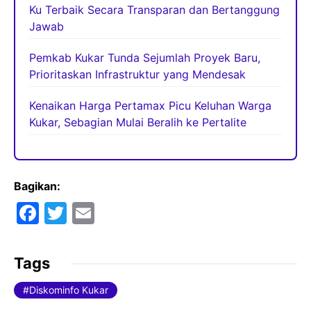
Ku Terbaik Secara Transparan dan Bertanggung
Jawab
Pemkab Kukar Tunda Sejumlah Proyek Baru,
Prioritaskan Infrastruktur yang Mendesak
Kenaikan Harga Pertamax Picu Keluhan Warga
Kukar, Sebagian Mulai Beralih ke Pertalite
Bagikan:
F
T
E
a
w
m
c
itt
ai
Tags
e
er
l
Diskominfo Kukar
b