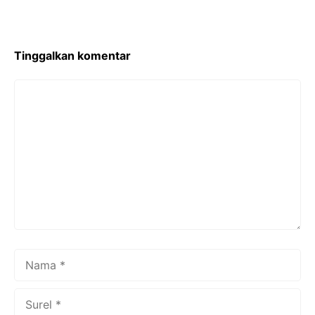
o
o
k
Tinggalkan komentar
Komentar
Nama
Surel