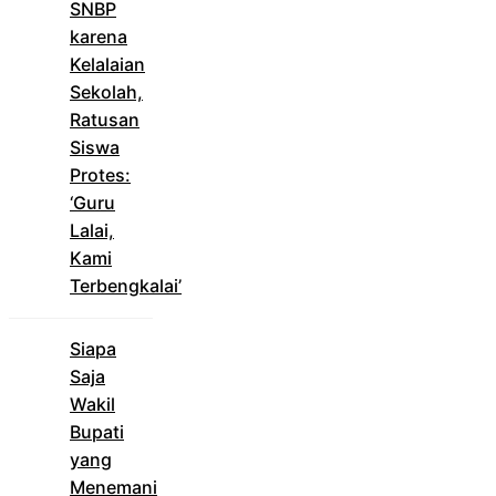
SNBP
karena
Kelalaian
Sekolah,
Ratusan
Siswa
Protes:
‘Guru
Lalai,
Kami
Terbengkalai’
Siapa
Saja
Wakil
Bupati
yang
Menemani