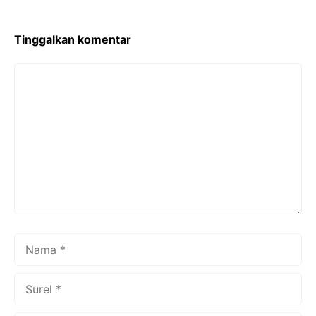
o
k
Tinggalkan komentar
Komentar
Nama
Surel