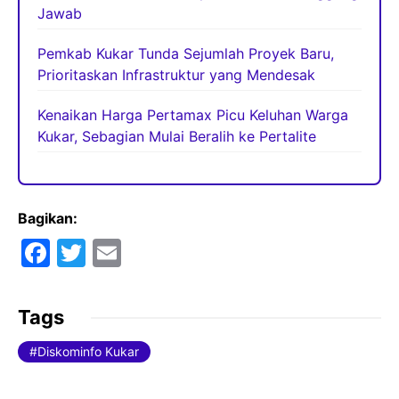
Jawab
Pemkab Kukar Tunda Sejumlah Proyek Baru,
Prioritaskan Infrastruktur yang Mendesak
Kenaikan Harga Pertamax Picu Keluhan Warga
Kukar, Sebagian Mulai Beralih ke Pertalite
Bagikan:
F
T
E
a
w
m
c
itt
ai
Tags
e
er
l
Diskominfo Kukar
b
o