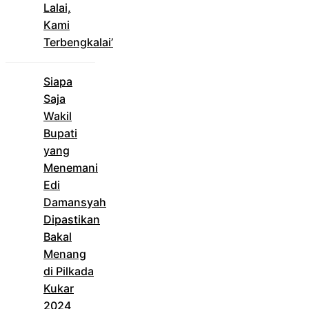
Lalai,
Kami
Terbengkalai’
Siapa
Saja
Wakil
Bupati
yang
Menemani
Edi
Damansyah
Dipastikan
Bakal
Menang
di Pilkada
Kukar
2024