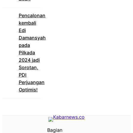
Pencalonan
kembali
Edi
Damansyah
pada
Pilkada
2024 jadi
Sorotan,
PDI
Perjuangan
Optimis!
Bagian