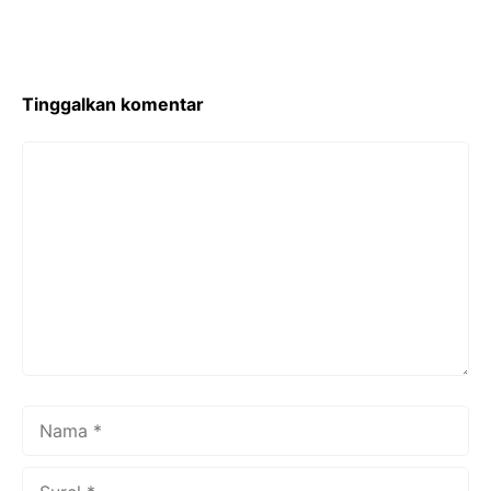
b
o
o
k
Tinggalkan komentar
Komentar
Nama
Surel