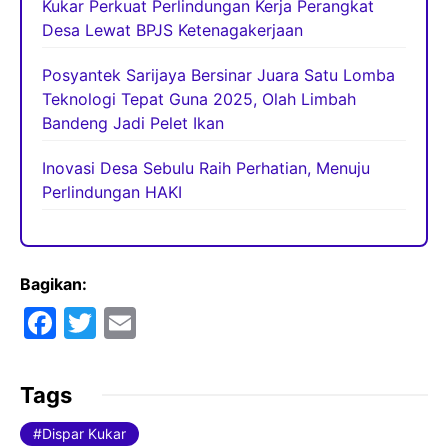
Kukar Perkuat Perlindungan Kerja Perangkat
Desa Lewat BPJS Ketenagakerjaan
Posyantek Sarijaya Bersinar Juara Satu Lomba
Teknologi Tepat Guna 2025, Olah Limbah
Bandeng Jadi Pelet Ikan
Inovasi Desa Sebulu Raih Perhatian, Menuju
Perlindungan HAKI
Bagikan:
F
T
E
a
w
m
c
itt
ai
Tags
e
er
l
Dispar Kukar