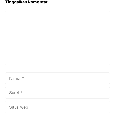
k
Tinggalkan komentar
Komentar
Nama
Surel
Situs
web