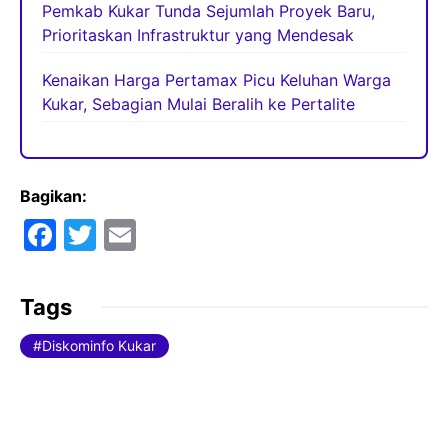
Pemkab Kukar Tunda Sejumlah Proyek Baru,
Prioritaskan Infrastruktur yang Mendesak
Kenaikan Harga Pertamax Picu Keluhan Warga
Kukar, Sebagian Mulai Beralih ke Pertalite
Bagikan:
F
T
E
a
w
m
c
itt
ai
Tags
e
er
l
Diskominfo Kukar
b
o
o