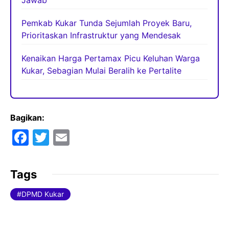
Pemkab Kukar Tunda Sejumlah Proyek Baru,
Prioritaskan Infrastruktur yang Mendesak
Kenaikan Harga Pertamax Picu Keluhan Warga
Kukar, Sebagian Mulai Beralih ke Pertalite
Bagikan:
F
T
E
a
w
m
c
itt
ai
Tags
e
er
l
DPMD Kukar
b
o