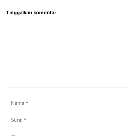
o
k
Tinggalkan komentar
Komentar
Nama
Surel
Situs