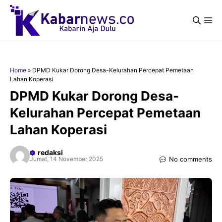
Langsung
ke
Me
isi
Home
»
DPMD Kukar Dorong Desa-Kelurahan Percepat Pemetaan
Lahan Koperasi
DPMD Kukar Dorong Desa-
Kelurahan Percepat Pemetaan
Lahan Koperasi
redaksi
No comments
Jumat, 14 November 2025