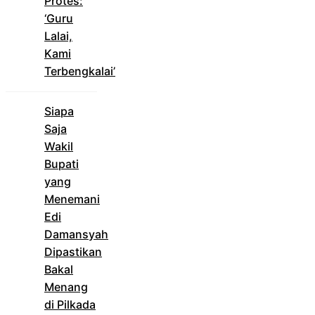
Protes:
‘Guru
Lalai,
Kami
Terbengkalai’
Siapa
Saja
Wakil
Bupati
yang
Menemani
Edi
Damansyah
Dipastikan
Bakal
Menang
di Pilkada