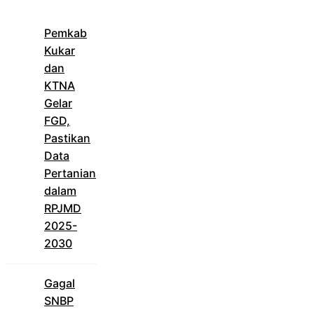
Pemkab
Kukar
dan
KTNA
Gelar
FGD,
Pastikan
Data
Pertanian
dalam
RPJMD
2025-
2030
Gagal
SNBP