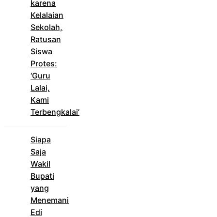
karena
Kelalaian
Sekolah,
Ratusan
Siswa
Protes:
‘Guru
Lalai,
Kami
Terbengkalai’
Siapa
Saja
Wakil
Bupati
yang
Menemani
Edi