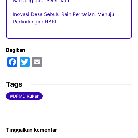
Bandeng Jadi Pelet Ikan
Inovasi Desa Sebulu Raih Perhatian, Menuju
Perlindungan HAKI
Bagikan:
F
T
E
a
w
m
c
itt
ai
Tags
e
er
l
DPMD Kukar
b
o
o
k
Tinggalkan komentar