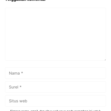
k
Komentar
Nama
Surel
Situs
web