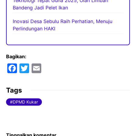
Teknologi Tepat Guna 2025, Olah Limbah
Bandeng Jadi Pelet Ikan
Inovasi Desa Sebulu Raih Perhatian, Menuju
Perlindungan HAKI
Bagikan:
F
T
E
a
w
m
c
itt
ai
Tags
e
er
l
DPMD Kukar
b
o
o
Tinggalkan komentar