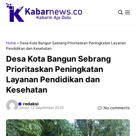
Langsung
ke
Me
isi
Home
»
Desa Kota Bangun Sebrang Prioritaskan Peningkatan Layanan
Pendidikan dan Kesehatan
Desa Kota Bangun Sebrang
Prioritaskan Peningkatan
Layanan Pendidikan dan
Kesehatan
redaksi
No comments
Jumat, 12 September 2025