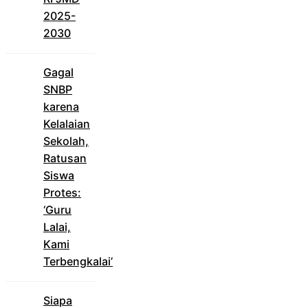
2025-
2030
Gagal
SNBP
karena
Kelalaian
Sekolah,
Ratusan
Siswa
Protes:
‘Guru
Lalai,
Kami
Terbengkalai’
Siapa