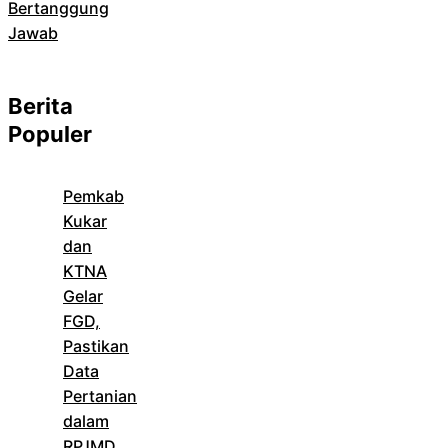
Bertanggung
Jawab
Berita
Populer
Pemkab
Kukar
dan
KTNA
Gelar
FGD,
Pastikan
Data
Pertanian
dalam
RPJMD