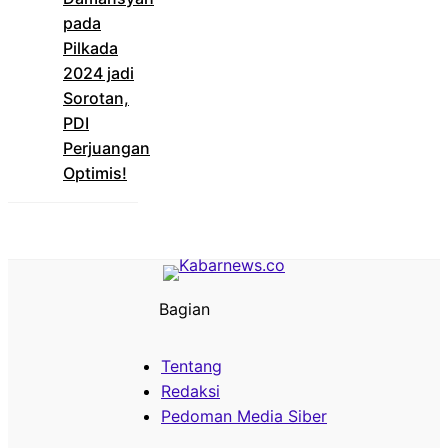
pada
Pilkada
2024 jadi
Sorotan,
PDI
Perjuangan
Optimis!
Bagian
Tentang
Redaksi
Pedoman Media Siber