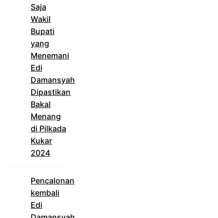
Saja
Wakil
Bupati
yang
Menemani
Edi
Damansyah
Dipastikan
Bakal
Menang
di Pilkada
Kukar
2024
Pencalonan
kembali
Edi
Damansyah