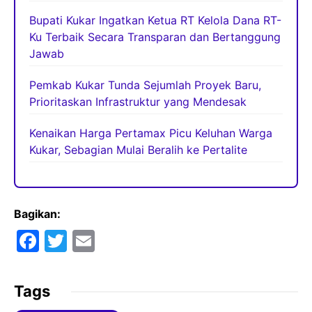
Bupati Kukar Ingatkan Ketua RT Kelola Dana RT-
Ku Terbaik Secara Transparan dan Bertanggung
Jawab
Pemkab Kukar Tunda Sejumlah Proyek Baru,
Prioritaskan Infrastruktur yang Mendesak
Kenaikan Harga Pertamax Picu Keluhan Warga
Kukar, Sebagian Mulai Beralih ke Pertalite
Bagikan:
F
T
E
a
w
m
c
itt
ai
Tags
e
er
l