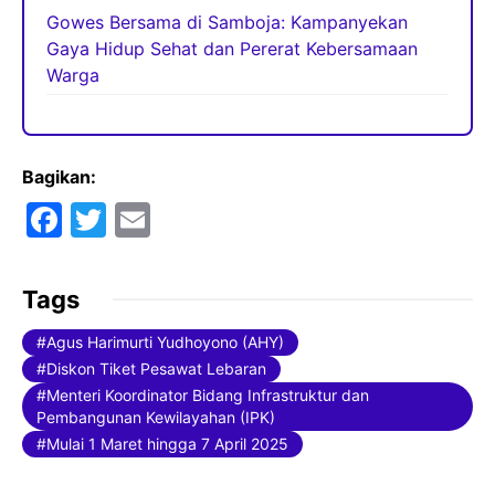
Gowes Bersama di Samboja: Kampanyekan
Gaya Hidup Sehat dan Pererat Kebersamaan
Warga
Bagikan:
F
T
E
a
w
m
c
itt
ai
Tags
e
er
l
Agus Harimurti Yudhoyono (AHY)
b
Diskon Tiket Pesawat Lebaran
o
Menteri Koordinator Bidang Infrastruktur dan
Pembangunan Kewilayahan (IPK)
o
Mulai 1 Maret hingga 7 April 2025
k