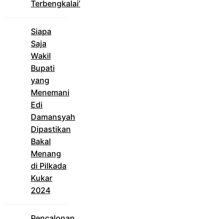
Terbengkalai’
Siapa
Saja
Wakil
Bupati
yang
Menemani
Edi
Damansyah
Dipastikan
Bakal
Menang
di Pilkada
Kukar
2024
Pencalonan