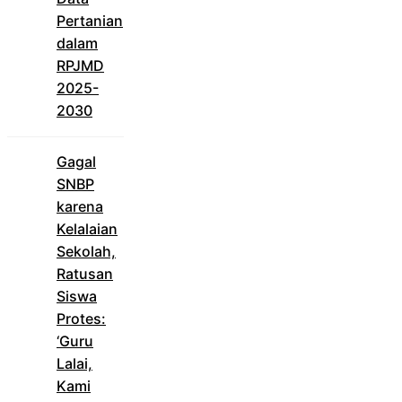
Pertanian
dalam
RPJMD
2025-
2030
Gagal
SNBP
karena
Kelalaian
Sekolah,
Ratusan
Siswa
Protes:
‘Guru
Lalai,
Kami