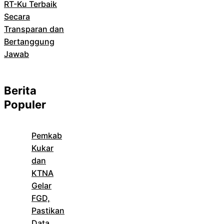
RT-Ku Terbaik
Secara
Transparan dan
Bertanggung
Jawab
Berita
Populer
Pemkab
Kukar
dan
KTNA
Gelar
FGD,
Pastikan
Data