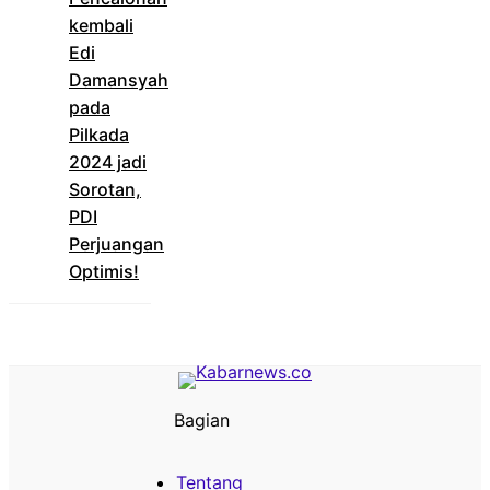
kembali
Edi
Damansyah
pada
Pilkada
2024 jadi
Sorotan,
PDI
Perjuangan
Optimis!
Bagian
Tentang