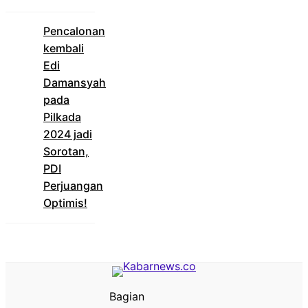
Pencalonan
kembali
Edi
Damansyah
pada
Pilkada
2024 jadi
Sorotan,
PDI
Perjuangan
Optimis!
Bagian