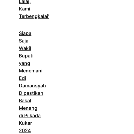
Lalai,
Kami
Terbengkalai’
Siapa
Saja
Wakil
Bupati
yang
Menemani
Edi
Damansyah
Dipastikan
Bakal
Menang
di Pilkada
Kukar
2024