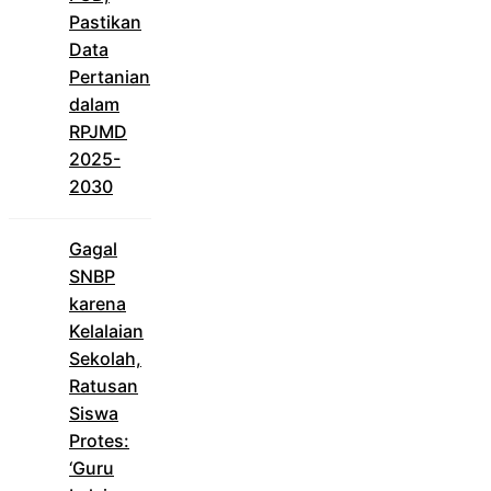
Pastikan
Data
Pertanian
dalam
RPJMD
2025-
2030
Gagal
SNBP
karena
Kelalaian
Sekolah,
Ratusan
Siswa
Protes:
‘Guru