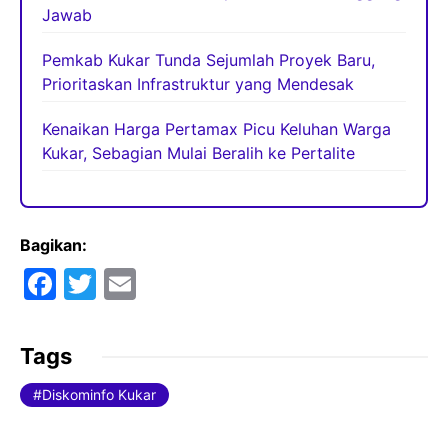
Jawab
Pemkab Kukar Tunda Sejumlah Proyek Baru,
Prioritaskan Infrastruktur yang Mendesak
Kenaikan Harga Pertamax Picu Keluhan Warga
Kukar, Sebagian Mulai Beralih ke Pertalite
Bagikan:
F
T
E
a
w
m
c
itt
ai
Tags
e
er
l
Diskominfo Kukar
b
o