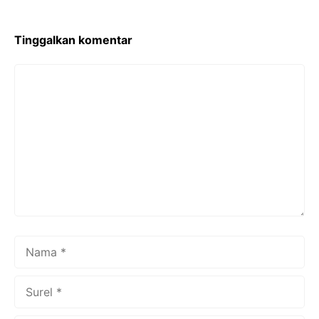
o
k
Tinggalkan komentar
Komentar
Nama
Surel