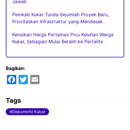
Jawab
Pemkab Kukar Tunda Sejumlah Proyek Baru,
Prioritaskan Infrastruktur yang Mendesak
Kenaikan Harga Pertamax Picu Keluhan Warga
Kukar, Sebagian Mulai Beralih ke Pertalite
Bagikan:
F
T
E
a
w
m
c
itt
ai
Tags
e
er
l
Diskominfo Kukar
b
o