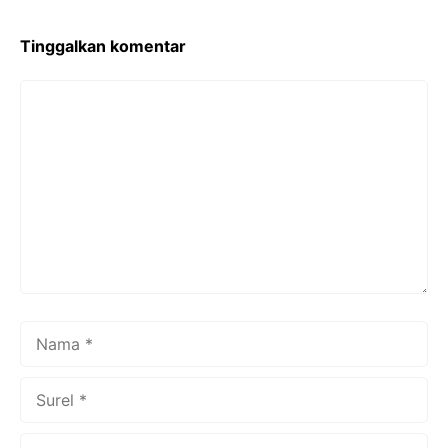
o
k
Tinggalkan komentar
Komentar
Nama
Surel
Situs