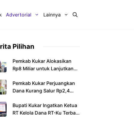
k
Advertorial
Lainnya
rita Pilihan
Pemkab Kukar Alokasikan
Rp8 Miliar untuk Lanjutkan
Pembangunan Jembatan
Pemkab Kukar Perjuangkan
Sebulu
Dana Kurang Salur Rp2,4
Triliun dari Pemerintah Pusat
Bupati Kukar Ingatkan Ketua
RT Kelola Dana RT-Ku Terbaik
Secara Transparan dan
Bertanggung Jawab