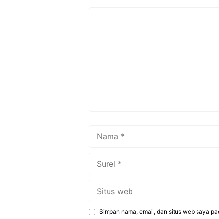
k
Komentar
Nama
Surel
Situs
web
Simpan nama, email, dan situs web saya pa