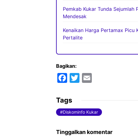
Pemkab Kukar Tunda Sejumlah Pr
Mendesak
Kenaikan Harga Pertamax Picu K
Pertalite
Bagikan:
F
T
E
a
w
m
c
itt
ai
Tags
e
er
l
Diskominfo Kukar
b
o
Tinggalkan komentar
o