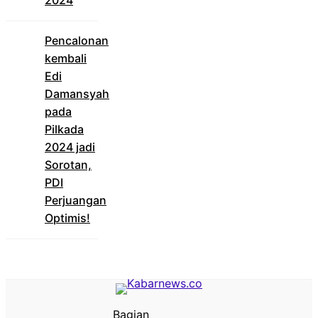
Pencalonan
kembali
Edi
Damansyah
pada
Pilkada
2024 jadi
Sorotan,
PDI
Perjuangan
Optimis!
Bagian