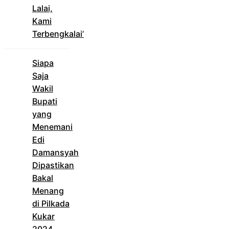
Lalai,
Kami
Terbengkalai’
Siapa
Saja
Wakil
Bupati
yang
Menemani
Edi
Damansyah
Dipastikan
Bakal
Menang
di Pilkada
Kukar
2024