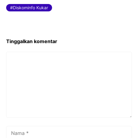
e
er
l
Diskominfo Kukar
b
o
o
k
Tinggalkan komentar
Komentar
Nama