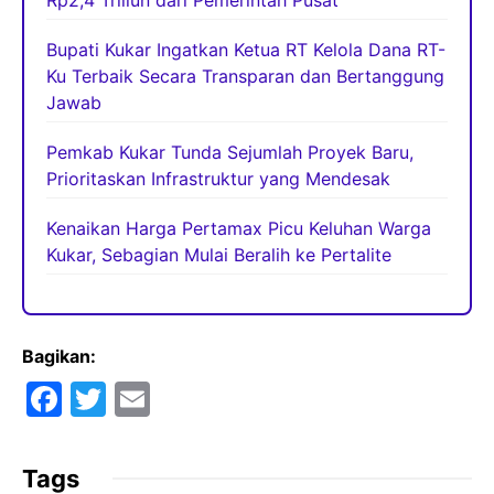
Bupati Kukar Ingatkan Ketua RT Kelola Dana RT-
Ku Terbaik Secara Transparan dan Bertanggung
Jawab
Pemkab Kukar Tunda Sejumlah Proyek Baru,
Prioritaskan Infrastruktur yang Mendesak
Kenaikan Harga Pertamax Picu Keluhan Warga
Kukar, Sebagian Mulai Beralih ke Pertalite
Bagikan:
F
T
E
a
w
m
c
itt
ai
Tags