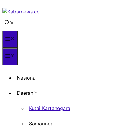
Langsung
ke
isi
Menu
Menu
Nasional
Daerah
Kutai Kartanegara
Samarinda