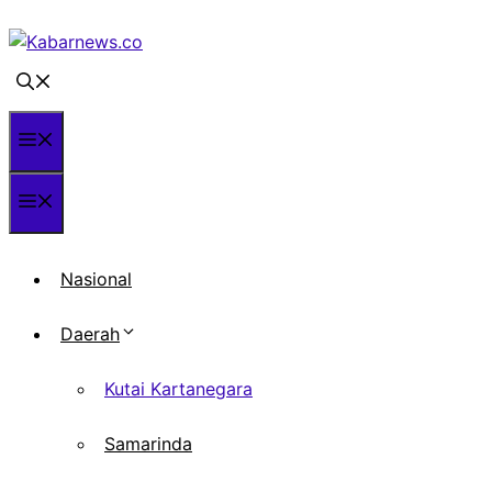
Langsung
ke
isi
Menu
Menu
Nasional
Daerah
Kutai Kartanegara
Samarinda