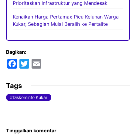
Prioritaskan Infrastruktur yang Mendesak
Kenaikan Harga Pertamax Picu Keluhan Warga
Kukar, Sebagian Mulai Beralih ke Pertalite
Bagikan:
F
T
E
a
w
m
c
itt
ai
Tags
e
er
l
Diskominfo Kukar
b
o
o
k
Tinggalkan komentar