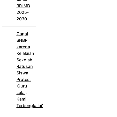
RPJMD
2025-
2030
Gagal
SNBP
karena
Kelalaian
Sekolah,
Ratusan
Siswa
Protes:
‘Guru
Lalai,
Kami
Terbengkalai’