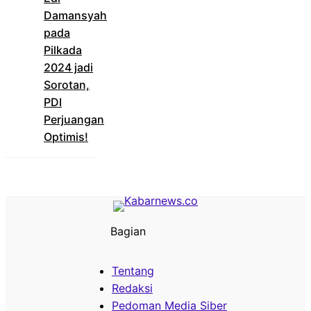
Damansyah
pada
Pilkada
2024 jadi
Sorotan,
PDI
Perjuangan
Optimis!
Bagian
Tentang
Redaksi
Pedoman Media Siber