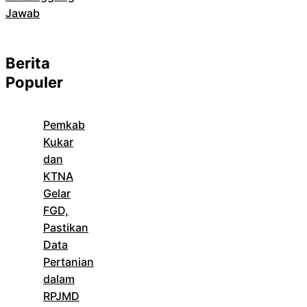
Jawab
Berita
Populer
Pemkab
Kukar
dan
KTNA
Gelar
FGD,
Pastikan
Data
Pertanian
dalam
RPJMD