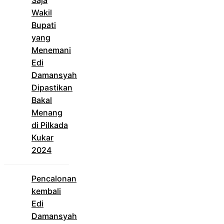
Wakil
Bupati
yang
Menemani
Edi
Damansyah
Dipastikan
Bakal
Menang
di Pilkada
Kukar
2024
Pencalonan
kembali
Edi
Damansyah