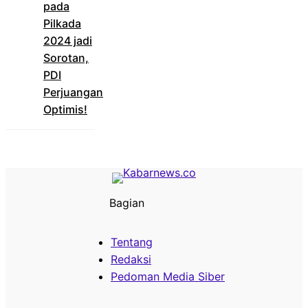
pada
Pilkada
2024 jadi
Sorotan,
PDI
Perjuangan
Optimis!
Bagian
Tentang
Redaksi
Pedoman Media Siber