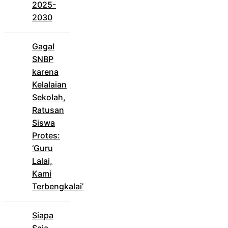
2025-
2030
Gagal
SNBP
karena
Kelalaian
Sekolah,
Ratusan
Siswa
Protes:
‘Guru
Lalai,
Kami
Terbengkalai’
Siapa
Saja