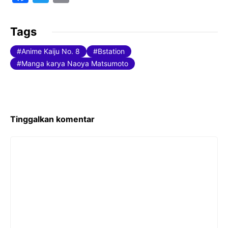
a
w
m
c
itt
ai
Tags
e
er
l
Anime Kaiju No. 8
Bstation
b
Manga karya Naoya Matsumoto
o
o
k
Tinggalkan komentar
Komentar