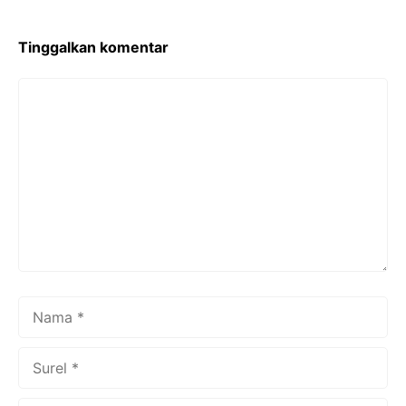
o
k
Tinggalkan komentar
Komentar
Nama
Surel