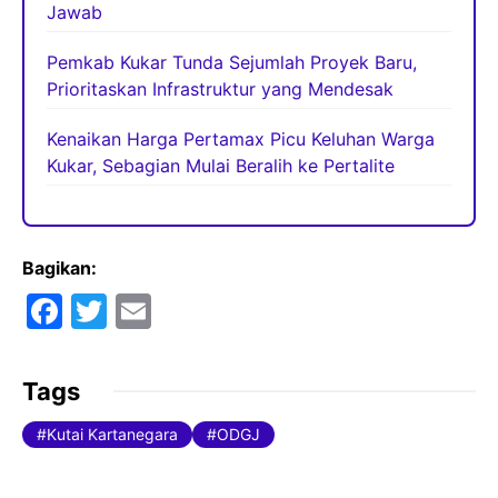
Jawab
Pemkab Kukar Tunda Sejumlah Proyek Baru,
Prioritaskan Infrastruktur yang Mendesak
Kenaikan Harga Pertamax Picu Keluhan Warga
Kukar, Sebagian Mulai Beralih ke Pertalite
Bagikan:
F
T
E
a
w
m
c
itt
ai
Tags
e
er
l
Kutai Kartanegara
ODGJ
b
o