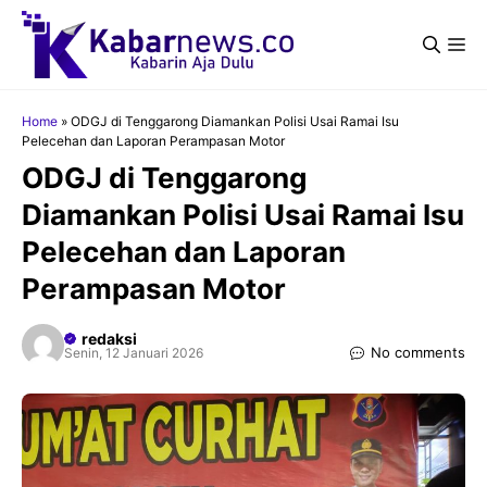
Langsung
ke
Me
isi
Home
»
ODGJ di Tenggarong Diamankan Polisi Usai Ramai Isu
Pelecehan dan Laporan Perampasan Motor
ODGJ di Tenggarong
Diamankan Polisi Usai Ramai Isu
Pelecehan dan Laporan
Perampasan Motor
redaksi
No comments
Senin, 12 Januari 2026