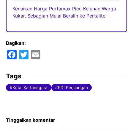
Kenaikan Harga Pertamax Picu Keluhan Warga
Kukar, Sebagian Mulai Beralih ke Pertalite
Bagikan:
F
T
E
a
w
m
c
itt
ai
Tags
e
er
l
Kutai Kartanegara
PDI Perjuangan
b
o
o
k
Tinggalkan komentar