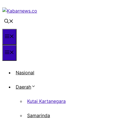
Langsung
ke
isi
Menu
Menu
Nasional
Daerah
Kutai Kartanegara
Samarinda