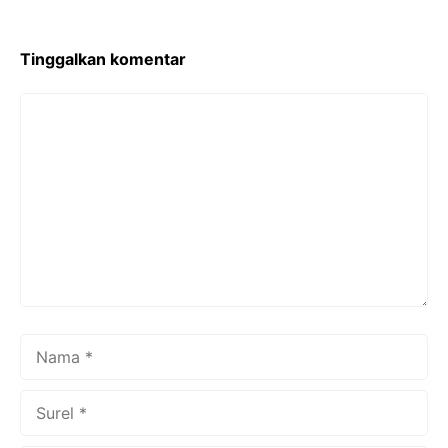
o
k
Tinggalkan komentar
Komentar
Nama
Surel