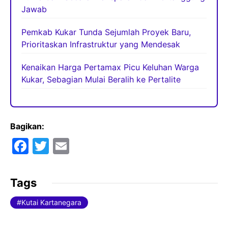
Jawab
Pemkab Kukar Tunda Sejumlah Proyek Baru,
Prioritaskan Infrastruktur yang Mendesak
Kenaikan Harga Pertamax Picu Keluhan Warga
Kukar, Sebagian Mulai Beralih ke Pertalite
Bagikan:
F
T
E
a
w
m
c
itt
ai
Tags
e
er
l
Kutai Kartanegara
b
o