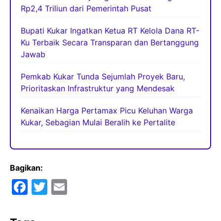
Rp2,4 Triliun dari Pemerintah Pusat
Bupati Kukar Ingatkan Ketua RT Kelola Dana RT-
Ku Terbaik Secara Transparan dan Bertanggung
Jawab
Pemkab Kukar Tunda Sejumlah Proyek Baru,
Prioritaskan Infrastruktur yang Mendesak
Kenaikan Harga Pertamax Picu Keluhan Warga
Kukar, Sebagian Mulai Beralih ke Pertalite
Bagikan:
F
T
E
a
w
m
c
itt
ai