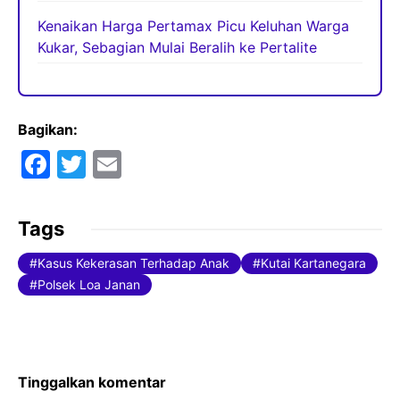
Kenaikan Harga Pertamax Picu Keluhan Warga
Kukar, Sebagian Mulai Beralih ke Pertalite
Bagikan:
F
T
E
a
w
m
c
itt
ai
Tags
e
er
l
Kasus Kekerasan Terhadap Anak
Kutai Kartanegara
b
Polsek Loa Janan
o
o
k
Tinggalkan komentar