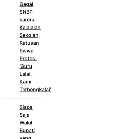
Gagal
SNBP
karena
Kelalaian
Sekolah,
Ratusan
Siswa
Protes:
‘Guru
Lalai,
Kami
Terbengkalai’
Siapa
Saja
Wakil
Bupati
yang