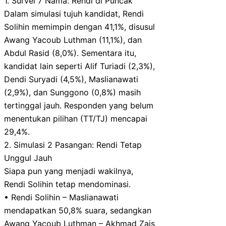
1. Survei 7 Nama: Rendi di Puncak
Dalam simulasi tujuh kandidat, Rendi
Solihin memimpin dengan 41,1%, disusul
Awang Yacoub Luthman (11,1%), dan
Abdul Rasid (8,0%). Sementara itu,
kandidat lain seperti Alif Turiadi (2,3%),
Dendi Suryadi (4,5%), Maslianawati
(2,9%), dan Sunggono (0,8%) masih
tertinggal jauh. Responden yang belum
menentukan pilihan (TT/TJ) mencapai
29,4%.
2. Simulasi 2 Pasangan: Rendi Tetap
Unggul Jauh
Siapa pun yang menjadi wakilnya,
Rendi Solihin tetap mendominasi.
• Rendi Solihin – Maslianawati
mendapatkan 50,8% suara, sedangkan
Awang Yacoub Luthman – Akhmad Zais