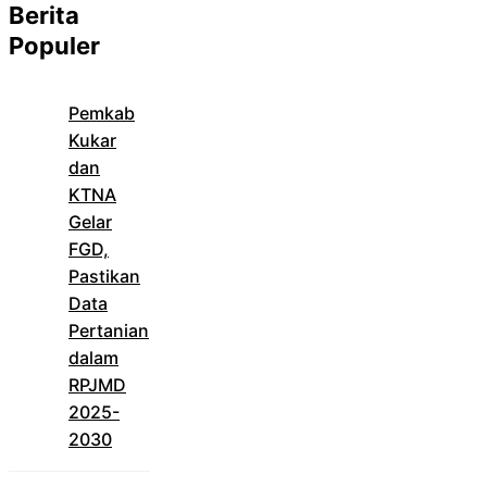
Berita
Populer
Pemkab
Kukar
dan
KTNA
Gelar
FGD,
Pastikan
Data
Pertanian
dalam
RPJMD
2025-
2030