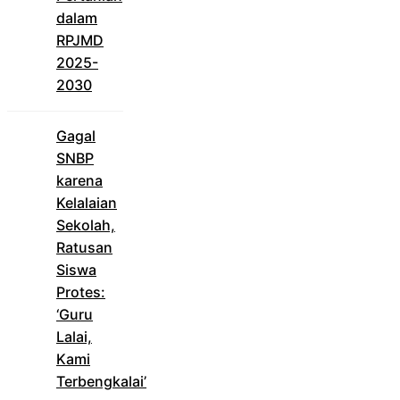
dalam
RPJMD
2025-
2030
Gagal
SNBP
karena
Kelalaian
Sekolah,
Ratusan
Siswa
Protes:
‘Guru
Lalai,
Kami
Terbengkalai’