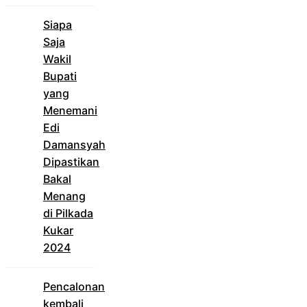
Siapa
Saja
Wakil
Bupati
yang
Menemani
Edi
Damansyah
Dipastikan
Bakal
Menang
di Pilkada
Kukar
2024
Pencalonan
kembali