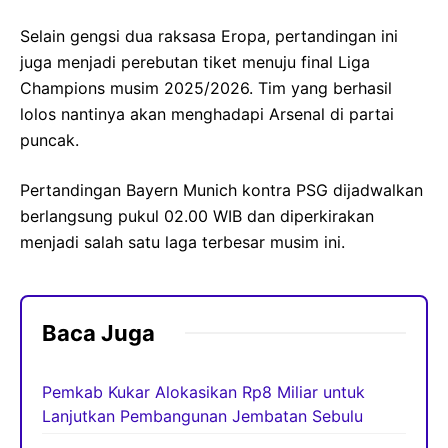
Selain gengsi dua raksasa Eropa, pertandingan ini
juga menjadi perebutan tiket menuju final Liga
Champions musim 2025/2026. Tim yang berhasil
lolos nantinya akan menghadapi Arsenal di partai
puncak.
Pertandingan Bayern Munich kontra PSG dijadwalkan
berlangsung pukul 02.00 WIB dan diperkirakan
menjadi salah satu laga terbesar musim ini.
Baca Juga
Pemkab Kukar Alokasikan Rp8 Miliar untuk
Lanjutkan Pembangunan Jembatan Sebulu