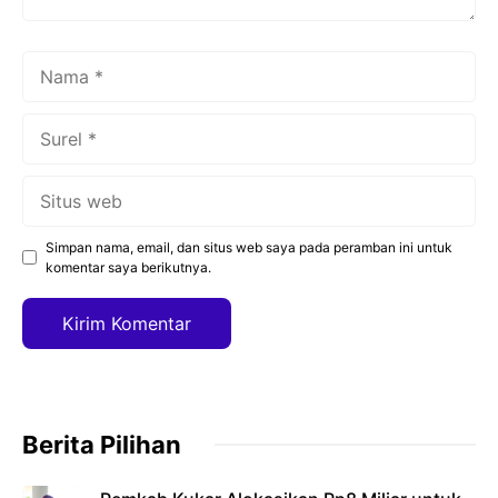
Nama
Surel
Situs
web
Simpan nama, email, dan situs web saya pada peramban ini untuk
komentar saya berikutnya.
Berita Pilihan