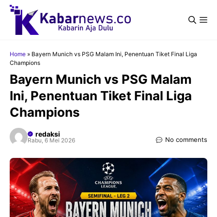
Langsung
ke
Me
isi
Home
»
Bayern Munich vs PSG Malam Ini, Penentuan Tiket Final Liga
Champions
Bayern Munich vs PSG Malam
Ini, Penentuan Tiket Final Liga
Champions
redaksi
No comments
Rabu, 6 Mei 2026