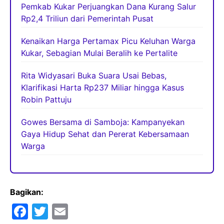
Pemkab Kukar Perjuangkan Dana Kurang Salur
Rp2,4 Triliun dari Pemerintah Pusat
Kenaikan Harga Pertamax Picu Keluhan Warga
Kukar, Sebagian Mulai Beralih ke Pertalite
Rita Widyasari Buka Suara Usai Bebas,
Klarifikasi Harta Rp237 Miliar hingga Kasus
Robin Pattuju
Gowes Bersama di Samboja: Kampanyekan
Gaya Hidup Sehat dan Pererat Kebersamaan
Warga
Bagikan:
F
T
E