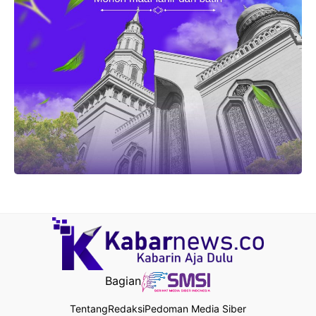
Bagian
Tentang
Redaksi
Pedoman Media Siber