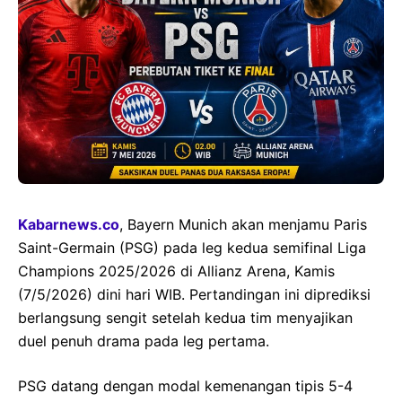
Kabarnews.co
, Bayern Munich akan menjamu Paris
Saint-Germain (PSG) pada leg kedua semifinal Liga
Champions 2025/2026 di Allianz Arena, Kamis
(7/5/2026) dini hari WIB. Pertandingan ini diprediksi
berlangsung sengit setelah kedua tim menyajikan
duel penuh drama pada leg pertama.
PSG datang dengan modal kemenangan tipis 5-4