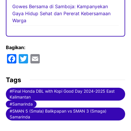
Gowes Bersama di Samboja: Kampanyekan
Gaya Hidup Sehat dan Pererat Kebersamaan
Warga
Bagikan:
F
T
E
a
w
m
c
itt
ai
Tags
e
er
l
Final Honda DBL with Kopi Good Day 2024-2025 East
b
Kalimantan
o
Samarinda
SMAN 5 (Smala) Balikpapan vs SMAN 3 (Smaga)
o
Samarinda
k