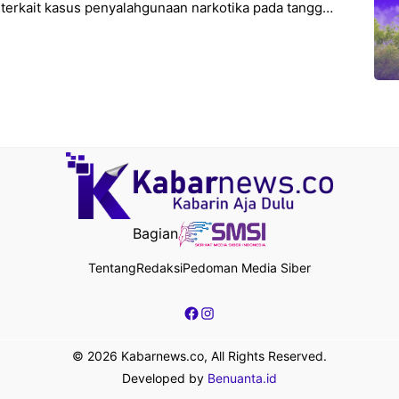
 terkait kasus penyalahgunaan narkotika pada tanggal
emarin telah menghebohkan publik. Namun,
Bagian
Tentang
Redaksi
Pedoman Media Siber
Facebook
Instagram
© 2026 Kabarnews.co, All Rights Reserved.
Developed by
Benuanta.id