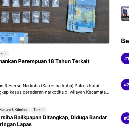
Be
rkini
mankan Perempuan 18 Tahun Terkait
Reserse Narkoba (Satresnarkoba) Polres Kutai
kap kasus peredaran narkotika di wilayah Kecamatan
isial AFD (18)
Hukum & Kriminal
Terkini
ersiba Balikpapan Ditangkap, Diduga Bandar
ringan Lapas