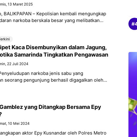
mis, 13 Maret 2025
, BALIKPAPAN – Kepolisian kembali mengungkap
edaran narkoba berskala besar yang melibatkan
k, termasuk Direktur klub sepak bola Persiba
tur Adi. Ia
erkini
ipet Kaca Disembunyikan dalam Jagung,
otika Samarinda Tingkatkan Pengawasan
nin, 22 Juli 2024
Penyeludupan narkoba jenis sabu yang
n seorang pengunjung berhasil digagalkan oleh
s Narkotika Kelas IIA Samarinda pada Senin
 Narkoba tersebut ditemukan
 Gamblez yang Ditangkap Bersama Epy
?
mat, 10 Mei 2024
nangkapan aktor Epy Kusnandar oleh Polres Metro