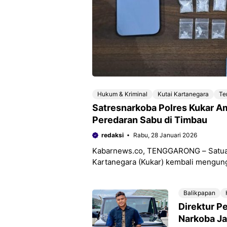
Hukum & Kriminal
Kutai Kartanegara
Te
Satresnarkoba Polres Kukar A
Peredaran Sabu di Timbau
redaksi
Rabu, 28 Januari 2026
Kabarnews.co, TENGGARONG – Satuan 
Kartanegara (Kukar) kembali mengung
Tenggarong. Seorang perempuan berin
Balikpapan
Direktur P
Narkoba Ja