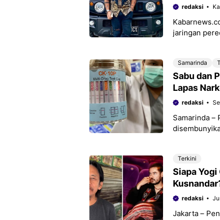
redaksi
Ka
Kabarnews.co
jaringan per
berbagai piha
Balikpapan, Ca
Samarinda
T
Sabu dan P
Lapas Nark
redaksi
Se
Samarinda – 
disembunyika
petugas Lapa
(22/7/2024).
Terkini
Siapa Yogi
Kusnandar
redaksi
Ju
Jakarta – Pe