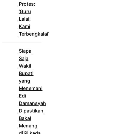
Protes:
‘Guru
Lalai,
Kami
Terbengkalai’
Siapa
Saja
Wakil
Bupati
yang
Menemani
Edi
Damansyah
Dipastikan
Bakal
Menang
di Pilkada