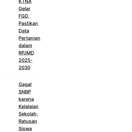
KTNA
Gelar
FGD,
Pastikan
Data
Pertanian
dalam
RPJMD
2025-
2030
Gagal
SNBP
karena
Kelalaian
Sekolah,
Ratusan
Siswa