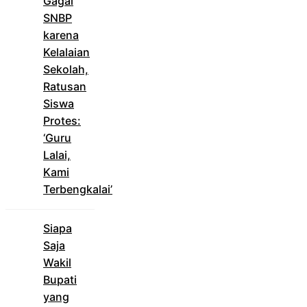
Gagal
SNBP
karena
Kelalaian
Sekolah,
Ratusan
Siswa
Protes:
‘Guru
Lalai,
Kami
Terbengkalai’
Siapa
Saja
Wakil
Bupati
yang