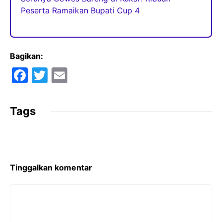
Peserta Ramaikan Bupati Cup 4
Bagikan:
F
T
E
a
w
m
c
itt
ai
Tags
e
er
l
b
o
o
Tinggalkan komentar
k
Komentar