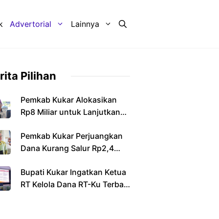
k
Advertorial
Lainnya
rita Pilihan
Pemkab Kukar Alokasikan
Rp8 Miliar untuk Lanjutkan
Pembangunan Jembatan
Pemkab Kukar Perjuangkan
Sebulu
Dana Kurang Salur Rp2,4
Triliun dari Pemerintah Pusat
Bupati Kukar Ingatkan Ketua
RT Kelola Dana RT-Ku Terbaik
Secara Transparan dan
Bertanggung Jawab