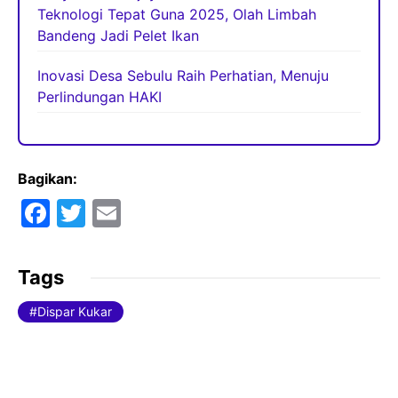
Teknologi Tepat Guna 2025, Olah Limbah
Bandeng Jadi Pelet Ikan
Inovasi Desa Sebulu Raih Perhatian, Menuju
Perlindungan HAKI
Bagikan:
F
T
E
a
w
m
c
itt
ai
Tags
e
er
l
Dispar Kukar
b
o
o