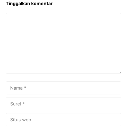
k
Tinggalkan komentar
Komentar
Nama
Surel
Situs
web