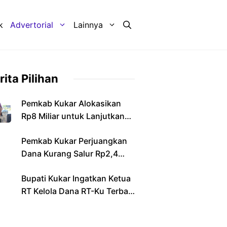
k
Advertorial
Lainnya
rita Pilihan
Pemkab Kukar Alokasikan
Rp8 Miliar untuk Lanjutkan
Pembangunan Jembatan
Pemkab Kukar Perjuangkan
Sebulu
Dana Kurang Salur Rp2,4
Triliun dari Pemerintah Pusat
Bupati Kukar Ingatkan Ketua
RT Kelola Dana RT-Ku Terbaik
Secara Transparan dan
Bertanggung Jawab