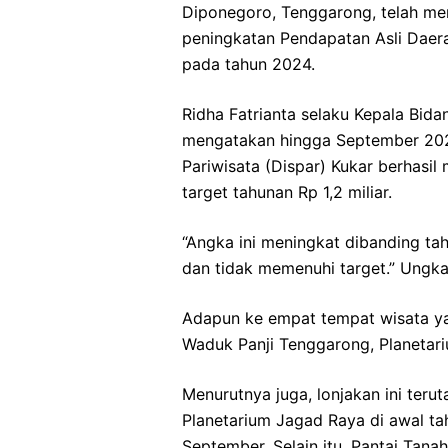
Diponegoro, Tenggarong, telah men
peningkatan Pendapatan Asli Daer
pada tahun 2024.
Ridha Fatrianta selaku Kepala Bid
mengatakan hingga September 2024
Pariwisata (Dispar) Kukar berhasi
target tahunan Rp 1,2 miliar.
“Angka ini meningkat dibanding ta
dan tidak memenuhi target.” Ungka
Adapun ke empat tempat wisata yan
Waduk Panji Tenggarong, Planetar
Menurutnya juga, lonjakan ini ter
Planetarium Jagad Raya di awal t
September. Selain itu, Pantai Tan