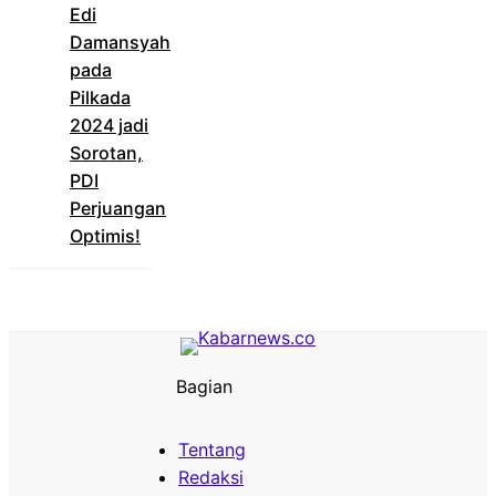
Edi
Damansyah
pada
Pilkada
2024 jadi
Sorotan,
PDI
Perjuangan
Optimis!
Bagian
Tentang
Redaksi