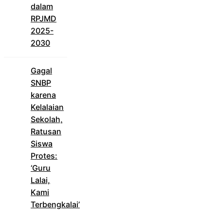
dalam
RPJMD
2025-
2030
Gagal
SNBP
karena
Kelalaian
Sekolah,
Ratusan
Siswa
Protes:
‘Guru
Lalai,
Kami
Terbengkalai’