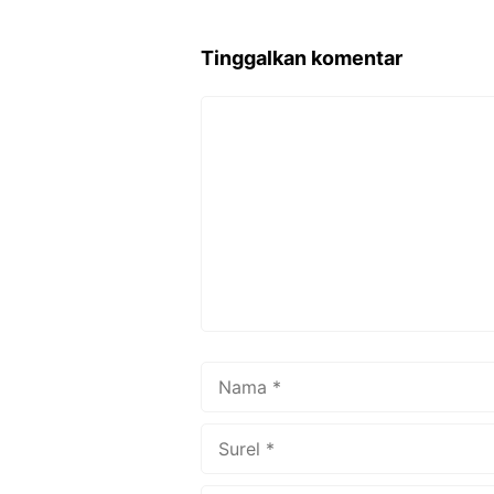
b
o
Tinggalkan komentar
o
k
Komentar
Nama
Surel