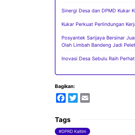
Sinergi Desa dan DPMD Kukar K
Kukar Perkuat Perlindungan Ker
Posyantek Sarijaya Bersinar Ju
Olah Limbah Bandeng Jadi Pelet
Inovasi Desa Sebulu Raih Perha
Bagikan:
F
T
E
a
w
m
c
itt
ai
Tags
e
er
l
DPRD Kaltim