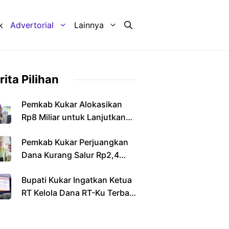
k
Advertorial
Lainnya
rita Pilihan
Pemkab Kukar Alokasikan
Rp8 Miliar untuk Lanjutkan
Pembangunan Jembatan
Pemkab Kukar Perjuangkan
Sebulu
Dana Kurang Salur Rp2,4
Triliun dari Pemerintah Pusat
Bupati Kukar Ingatkan Ketua
RT Kelola Dana RT-Ku Terbaik
Secara Transparan dan
Bertanggung Jawab