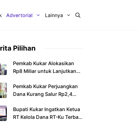
k
Advertorial
Lainnya
rita Pilihan
Pemkab Kukar Alokasikan
Rp8 Miliar untuk Lanjutkan
Pembangunan Jembatan
Pemkab Kukar Perjuangkan
Sebulu
Dana Kurang Salur Rp2,4
Triliun dari Pemerintah Pusat
Bupati Kukar Ingatkan Ketua
RT Kelola Dana RT-Ku Terbaik
Secara Transparan dan
Bertanggung Jawab