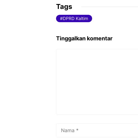
c
itt
ai
Tags
e
er
l
DPRD Kaltim
b
o
Tinggalkan komentar
o
k
Komentar
Nama