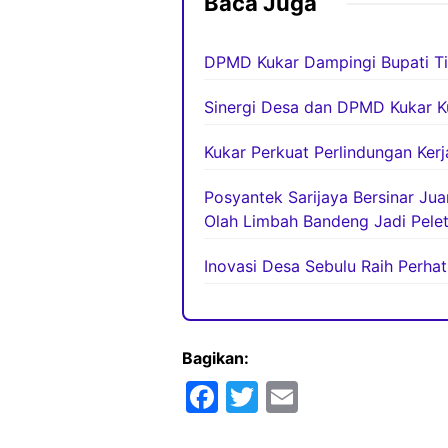
Baca Juga
DPMD Kukar Dampingi Bupati Ti
Sinergi Desa dan DPMD Kukar K
Kukar Perkuat Perlindungan Ker
Posyantek Sarijaya Bersinar Ju
Olah Limbah Bandeng Jadi Pelet
Inovasi Desa Sebulu Raih Perha
Bagikan:
F
T
E
a
w
m